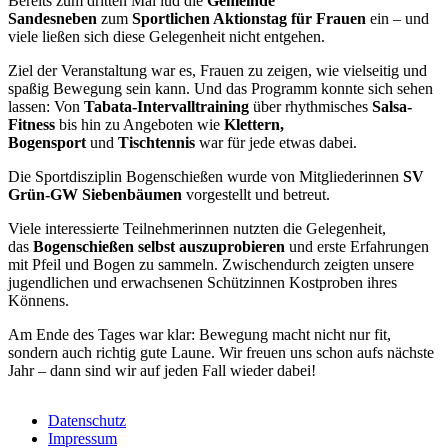
Bereits zum dritten Mal lud die
Gemeinde
Sandesneben
zum
Sportlichen Aktionstag für Frauen
ein – und
viele ließen sich diese Gelegenheit nicht entgehen.
Ziel der Veranstaltung war es, Frauen zu zeigen, wie vielseitig und
spaßig Bewegung sein kann. Und das Programm konnte sich sehen
lassen: Von
Tabata-Intervalltraining
über rhythmisches
Salsa-
Fitness
bis hin zu Angeboten wie
Klettern,
Bogensport
und
Tischtennis
war für jede etwas dabei.
Die Sportdisziplin Bogenschießen wurde von Mitgliederinnen
SV
Grün-GW Siebenbäumen
vorgestellt und betreut.
Viele interessierte Teilnehmerinnen nutzten die Gelegenheit,
das
Bogenschießen selbst auszuprobieren
und erste Erfahrungen
mit Pfeil und Bogen zu sammeln. Zwischendurch zeigten unsere
jugendlichen und erwachsenen Schützinnen Kostproben ihres
Könnens.
Am Ende des Tages war klar: Bewegung macht nicht nur fit,
sondern auch richtig gute Laune. Wir freuen uns schon aufs nächste
Jahr – dann sind wir auf jeden Fall wieder dabei!
Datenschutz
Impressum