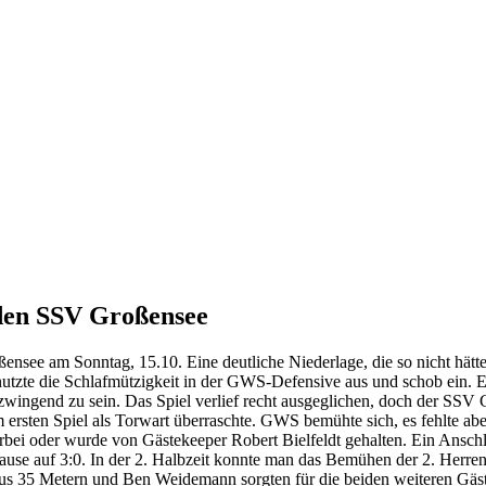
 den SSV Großensee
see am Sonntag, 15.10. Eine deutliche Niederlage, die so nicht hätte
utzte die Schlafmützigkeit in der GWS-Defensive aus und schob ein. Es 
 zwingend zu sein. Das Spiel verlief recht ausgeglichen, doch der SSV
 ersten Spiel als Torwart überraschte. GWS bemühte sich, es fehlte abe
bei oder wurde von Gästekeeper Robert Bielfeldt gehalten. Ein Anschlu
ause auf 3:0. In der 2. Halbzeit konnte man das Bemühen der 2. Herre
 35 Metern und Ben Weidemann sorgten für die beiden weiteren Gästet