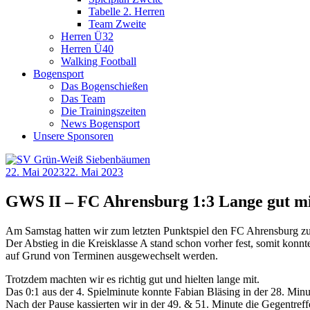
Tabelle 2. Herren
Team Zweite
Herren Ü32
Herren Ü40
Walking Football
Bogensport
Das Bogenschießen
Das Team
Die Trainingszeiten
News Bogensport
Unsere Sponsoren
22. Mai 2023
22. Mai 2023
GWS II – FC Ahrensburg 1:3 Lange gut mi
Am Samstag hatten wir zum letzten Punktspiel den FC Ahrensburg zu
Der Abstieg in die Kreisklasse A stand schon vorher fest, somit konnt
auf Grund von Terminen ausgewechselt werden.
Trotzdem machten wir es richtig gut und hielten lange mit.
Das 0:1 aus der 4. Spielminute konnte Fabian Bläsing in der 28. Minu
Nach der Pause kassierten wir in der 49. & 51. Minute die Gegentreff