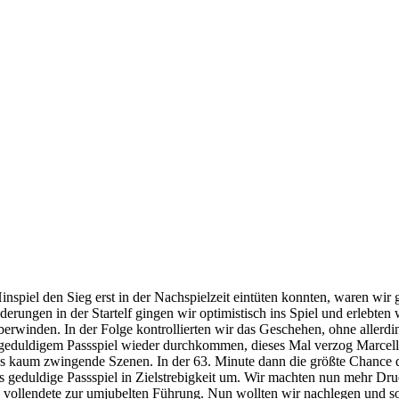
piel den Sieg erst in der Nachspielzeit eintüten konnten, waren wir ge
rungen in der Startelf gingen wir optimistisch ins Spiel und erlebten 
berwinden. In der Folge kontrollierten wir das Geschehen, ohne allerdin
ch geduldigem Passspiel wieder durchkommen, dieses Mal verzog Marcel
ngs kaum zwingende Szenen. In der 63. Minute dann die größte Chance d
as geduldige Passspiel in Zielstrebigkeit um. Wir machten nun mehr Dr
ollendete zur umjubelten Führung. Nun wollten wir nachlegen und so