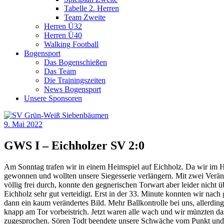
Tabelle 2. Herren
Team Zweite
Herren Ü32
Herren Ü40
Walking Football
Bogensport
Das Bogenschießen
Das Team
Die Trainingszeiten
News Bogensport
Unsere Sponsoren
9. Mai 2022
GWS I – Eichholzer SV 2:0
Am Sonntag trafen wir in einem Heimspiel auf Eichholz. Da wir im Hins
gewonnen und wollten unsere Siegesserie verlängern. Mit zwei Verände
völlig frei durch, konnte den gegnerischen Torwart aber leider nicht ü
Eichholz sehr gut verteidigt. Erst in der 33. Minute konnten wir na
dann ein kaum verändertes Bild. Mehr Ballkontrolle bei uns, allerdi
knapp am Tor vorbeistrich. Jetzt waren alle wach und wir münzten d
zugesprochen. Sören Todt beendete unsere Schwäche vom Punkt und v