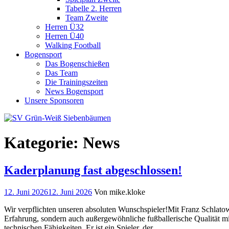
Tabelle 2. Herren
Team Zweite
Herren Ü32
Herren Ü40
Walking Football
Bogensport
Das Bogenschießen
Das Team
Die Trainingszeiten
News Bogensport
Unsere Sponsoren
Kategorie:
News
Kaderplanung fast abgeschlossen!
12. Juni 2026
12. Juni 2026
Von mike.kloke
Wir verpflichten unseren absoluten Wunschspieler!Mit Franz Schlatow
Erfahrung, sondern auch außergewöhnliche fußballerische Qualität mi
technischen Fähigkeiten. Er ist ein Spieler, der…