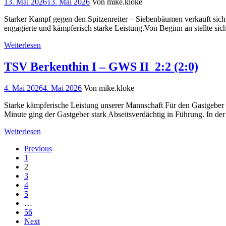
13. Mai 2026
13. Mai 2026
Von mike.kloke
Starker Kampf gegen den Spitzenreiter – Siebenbäumen verkauft sich
engagierte und kämpferisch starke Leistung.Von Beginn an stellte s
Weiterlesen
TSV Berkenthin I – GWS II 2:2 (2:0)
4. Mai 2026
4. Mai 2026
Von mike.kloke
Starke kämpferische Leistung unserer Mannschaft Für den Gastgeber gi
Minute ging der Gastgeber stark Abseitsverdächtig in Führung. In d
Weiterlesen
Previous
1
2
3
4
5
…
56
Next