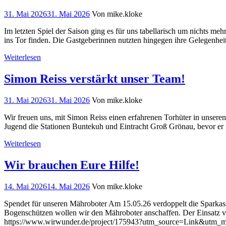
31. Mai 2026
31. Mai 2026
Von mike.kloke
Im letzten Spiel der Saison ging es für uns tabellarisch um nichts me
ins Tor finden. Die Gastgeberinnen nutzten hingegen ihre Gelegenhei
Weiterlesen
Simon Reiss verstärkt unser Team!
31. Mai 2026
31. Mai 2026
Von mike.kloke
Wir freuen uns, mit Simon Reiss einen erfahrenen Torhüter in unsere
Jugend die Stationen Buntekuh und Eintracht Groß Grönau, bevor er
Weiterlesen
Wir brauchen Eure Hilfe!
14. Mai 2026
14. Mai 2026
Von mike.kloke
Spendet für unseren Mähroboter Am 15.05.26 verdoppelt die Sparkas
Bogenschützen wollen wir den Mähroboter anschaffen. Der Einsatz vo
https://www.wirwunder.de/project/175943?utm_source=Link&utm