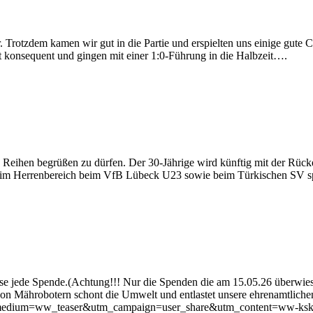
hr. Trotzdem kamen wir gut in die Partie und erspielten uns einige gute
t konsequent und gingen mit einer 1:0-Führung in die Halbzeit….
n Reihen begrüßen zu dürfen. Der 30-Jährige wird künftig mit der Rüc
 im Herrenbereich beim VfB Lübeck U23 sowie beim Türkischen SV spi
se jede Spende.(Achtung!!! Nur die Spenden die am 15.05.26 überwies
n Mährobotern schont die Umwelt und entlastet unsere ehrenamtlichen
_medium=ww_teaser&utm_campaign=user_share&utm_content=ww-ksk-