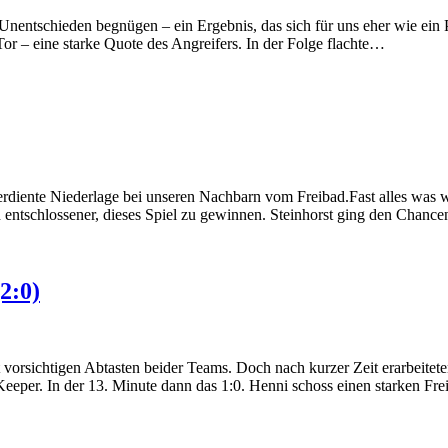
ntschieden begnügen – ein Ergebnis, das sich für uns eher wie ein Pun
 Tor – eine starke Quote des Angreifers. In der Folge flachte…
 verdiente Niederlage bei unseren Nachbarn vom Freibad.Fast alles wa
nd entschlossener, dieses Spiel zu gewinnen. Steinhorst ging den Chanc
2:0)
vorsichtigen Abtasten beider Teams. Doch nach kurzer Zeit erarbeitete
 Keeper. In der 13. Minute dann das 1:0. Henni schoss einen starken Fr