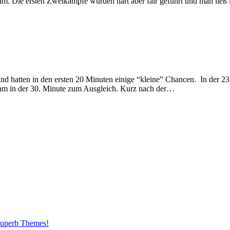
am. Die ersten Zweikämpfe wurden hart aber fair geführt und man li
nd hatten in den ersten 20 Minuten einige “kleine” Chancen. In der 23
kam in der 30. Minute zum Ausgleich. Kurz nach der…
uperb Themes!