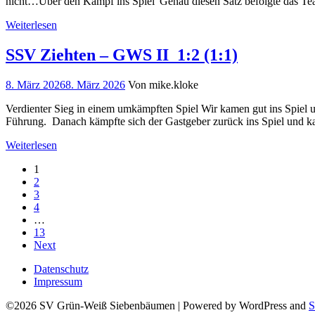
nicht…Über den Kampf ins Spiel”Genau diesen Satz befolgte das Te
Weiterlesen
SSV Ziehten – GWS II 1:2 (1:1)
8. März 2026
8. März 2026
Von mike.kloke
Verdienter Sieg in einem umkämpften Spiel Wir kamen gut ins Spiel u
Führung. Danach kämpfte sich der Gastgeber zurück ins Spiel und 
Weiterlesen
1
2
3
4
…
13
Next
Datenschutz
Impressum
©2026 SV Grün-Weiß Siebenbäumen
| Powered by WordPress and
S