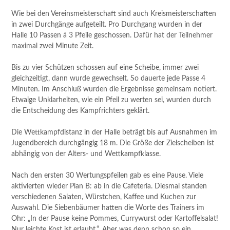
Wie bei den Vereinsmeisterschaft sind auch Kreismeisterschaften
in zwei Durchgänge aufgeteilt. Pro Durchgang wurden in der
Halle 10 Passen á 3 Pfeile geschossen. Dafür hat der Teilnehmer
maximal zwei Minute Zeit.
Bis zu vier Schützen schossen auf eine Scheibe, immer zwei
gleichzeitigt, dann wurde gewechselt. So dauerte jede Passe 4
Minuten. Im Anschluß wurden die Ergebnisse gemeinsam notiert.
Etwaige Unklarheiten, wie ein Pfeil zu werten sei, wurden durch
die Entscheidung des Kampfrichters geklärt.
Die Wettkampfdistanz in der Halle beträgt bis auf Ausnahmen im
Jugendbereich durchgängig 18 m. Die Größe der Zielscheiben ist
abhängig von der Alters- und Wettkampfklasse.
Nach den ersten 30 Wertungspfeilen gab es eine Pause. Viele
aktivierten wieder Plan B: ab in die Cafeteria. Diesmal standen
verschiedenen Salaten, Würstchen, Kaffee und Kuchen zur
Auswahl. Die Siebenbäumer hatten die Worte des Trainers im
Ohr: „In der Pause keine Pommes, Currywurst oder Kartoffelsalat!
Nur leichte Kost ist erlaubt.“. Aber was denn schon so ein